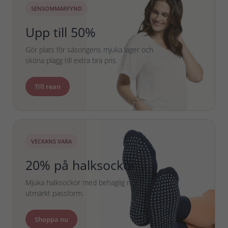
SENSOMMARFYND
Upp till 50%
Gör plats för säsongens mjuka lager och
sköna plagg till extra bra pris.
Till rean
VECKANS VARA
20% på halksockor
Mjuka halksockor med behaglig resår och
utmärkt passform.
Shoppa nu