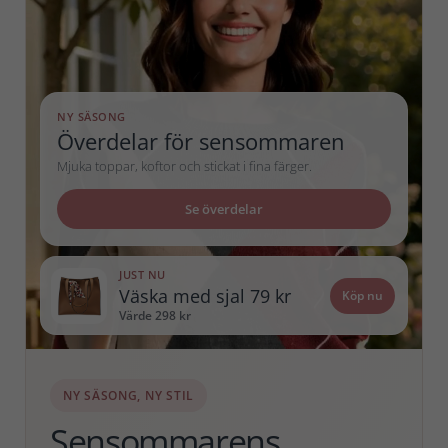
NY SÄSONG
Överdelar för sensommaren
Mjuka toppar, koftor och stickat i fina färger.
Se överdelar
JUST NU
Väska med sjal 79 kr
Köp nu
Värde 298 kr
NY SÄSONG, NY STIL
Sensommarens