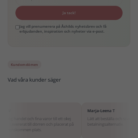
Ja tack!
Jag vill prenumerera på Åshilds nyhetsbrev och få
erbjudanden, inspiration och nyheter via e-post.
Kundomdömen
Vad våra kunder säger
Marja-Leena T
A
a varor till ett okej
Lätt att beställa och snabb leverans. Bra
B
dörren och placerat på
betalningsalternativ.
s.