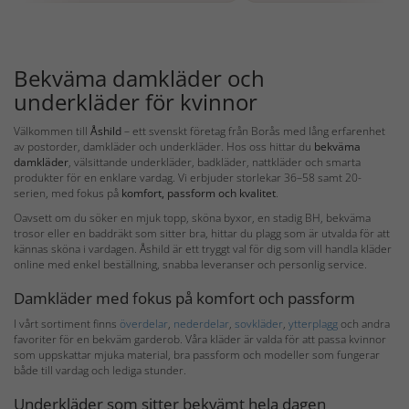
Bekväma damkläder och
underkläder för kvinnor
Välkommen till
Åshild
– ett svenskt företag från Borås med lång erfarenhet
av postorder, damkläder och underkläder. Hos oss hittar du
bekväma
damkläder
, välsittande underkläder, badkläder, nattkläder och smarta
produkter för en enklare vardag. Vi erbjuder storlekar 36–58 samt 20-
serien, med fokus på
komfort, passform och kvalitet
.
Oavsett om du söker en mjuk topp, sköna byxor, en stadig BH, bekväma
trosor eller en baddräkt som sitter bra, hittar du plagg som är utvalda för att
kännas sköna i vardagen. Åshild är ett tryggt val för dig som vill handla kläder
online med enkel beställning, snabba leveranser och personlig service.
Damkläder med fokus på komfort och passform
I vårt sortiment finns
överdelar
,
nederdelar
,
sovkläder
,
ytterplagg
och andra
favoriter för en bekväm garderob. Våra kläder är valda för att passa kvinnor
som uppskattar mjuka material, bra passform och modeller som fungerar
både till vardag och lediga stunder.
Underkläder som sitter bekvämt hela dagen