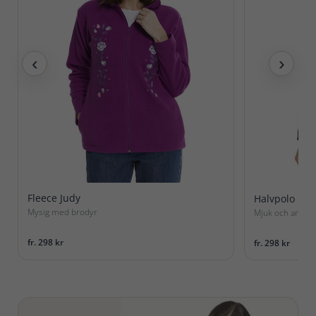
‹
›
Fleece Judy
Halvpolo Hed
Mysig med brodyr
Mjuk och använ
fr. 298 kr
fr. 298 kr