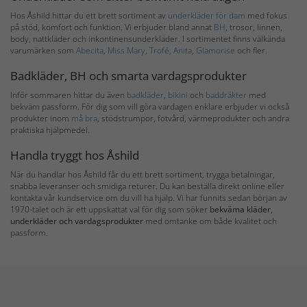
Hos Åshild hittar du ett brett sortiment av
underkläder för dam
med fokus
på stöd, komfort och funktion. Vi erbjuder bland annat
BH
, trosor, linnen,
body, nattkläder och inkontinensunderkläder. I sortimentet finns välkända
varumärken som
Abecita
,
Miss Mary
,
Trofé
,
Anita
,
Glamorise
och fler.
Badkläder, BH och smarta vardagsprodukter
Inför sommaren hittar du även
badkläder
,
bikini
och
baddräkter
med
bekväm passform. För dig som vill göra vardagen enklare erbjuder vi också
produkter inom
må bra
, stödstrumpor, fotvård, värmeprodukter och andra
praktiska hjälpmedel.
Handla tryggt hos Åshild
När du handlar hos Åshild får du ett brett sortiment, trygga betalningar,
snabba leveranser och smidiga returer. Du kan beställa direkt online eller
kontakta vår kundservice om du vill ha hjälp. Vi har funnits sedan början av
1970-talet och är ett uppskattat val för dig som söker
bekväma kläder,
underkläder och vardagsprodukter
med omtanke om både kvalitet och
passform.