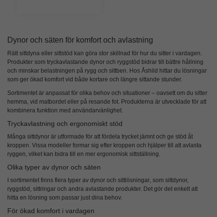
Dynor och säten för komfort och avlastning
Rätt
sittdyna eller sittstöd
kan göra stor skillnad för hur du sitter i vardagen.
Produkter som tryckavlastande dynor och ryggstöd bidrar till bättre hållning
och minskar belastningen på rygg och sittben. Hos Åshild hittar du lösningar
som ger ökad komfort vid både kortare och längre sittande stunder.
Sortimentet är anpassat för olika behov och situationer – oavsett om du sitter
hemma, vid matbordet eller på resande fot. Produkterna är utvecklade för att
kombinera funktion med användarvänlighet.
Tryckavlastning och ergonomiskt stöd
Många
sittdynor
är utformade för att fördela trycket jämnt och ge stöd åt
kroppen. Vissa modeller formar sig efter kroppen och hjälper till att avlasta
ryggen, vilket kan bidra till en mer ergonomisk sittställning.
Olika typer av dynor och säten
I sortimentet finns flera typer av
dynor och sittlösningar
, som sittdynor,
ryggstöd, sittringar och andra avlastande produkter. Det gör det enkelt att
hitta en lösning som passar just dina behov.
För ökad komfort i vardagen