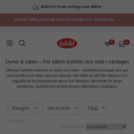
Alltid fri frakt vid köp över 899 kr
Se våra erbjudanden här
Just nu: 20% rabatt på allt från Swegmark. Handla här →
0
0
Dynor & säten – För bättre komfort och stöd i vardagen
Utforska Åshilds sortiment av
dynor och säten
– praktiska lösningar som ger
ökad komfort och bättre stöd vid sittande. Här hittar du allt från
sittdynor och
ryggstöd
till tryckavlastande dynor och sittringar, utformade för att ge
avlastning, stabilitet och en bekvämare sittposition
i vardagen.
Kategori
Varumärke
Färg
9
artiklar
Sortera efter: