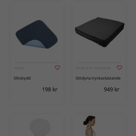
HEINEX
TM-BEDS OF SWEDEN AB
Sittskydd
Sittdyna tryckavlastande
198
kr
949
kr