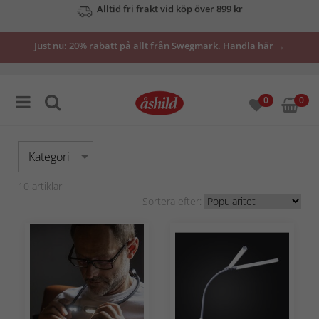
Se våra erbjudanden här
Just nu: 20% rabatt på allt från Swegmark. Handla här →
0
0
Kategori
10
artiklar
Sortera efter: