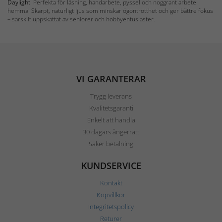
Daylight
. Perfekta för läsning, handarbete, pyssel och noggrant arbete
hemma. Skarpt, naturligt ljus som minskar ögontrötthet och ger bättre fokus
– särskilt uppskattat av seniorer och hobbyentusiaster.
VI GARANTERAR
Trygg leverans
Kvalitetsgaranti
Enkelt att handla
30 dagars ångerrätt
Säker betalning
KUNDSERVICE
Kontakt
Köpvillkor
Integritetspolicy
Returer