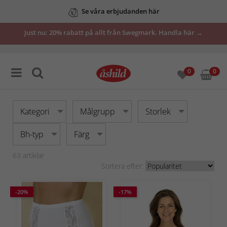
Se våra erbjudanden här
Just nu: 20% rabatt på allt från Swegmark. Handla här →
0
0
Kategori
Målgrupp
Storlek
Bh-typ
Färg
63
artiklar
Sortera efter:
-20%
-17%