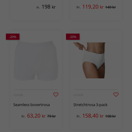
198
119,20
kr
kr
149 kr
Fr.
Fr.
-20%
-20%
LOUISE
LOUISE
Seamless boxertrosa
Stretchtrosa 3-pack
63,20
158,40
kr
kr
79 kr
198 kr
Fr.
Fr.