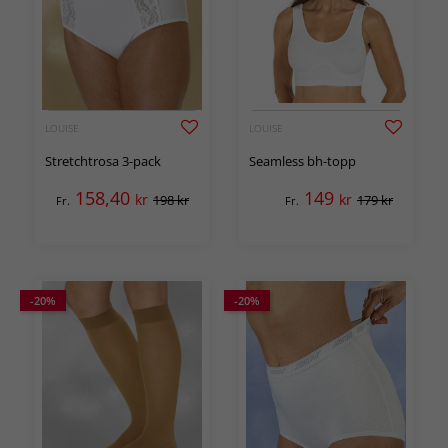
LOUISE
LOUISE
Stretchtrosa 3-pack
Seamless bh-topp
158,40
149
kr
kr
198 kr
179 kr
Fr.
Fr.
-20%
-20%