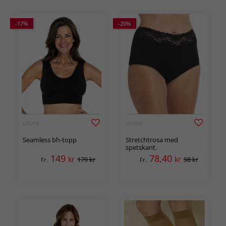
-17%
-20%
LOUISE
LOUISE
Seamless bh-topp
Stretchtrosa med
spetskant.
149
78,40
kr
kr
179 kr
98 kr
Fr.
Fr.