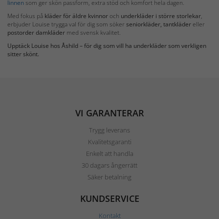
linnen
som ger skön passform, extra stöd och komfort hela dagen.
Med fokus på
kläder för äldre kvinnor
och
underkläder i större storlekar
,
erbjuder Louise trygga val för dig som söker
seniorkläder, tantkläder
eller
postorder damkläder
med svensk kvalitet.
Upptäck Louise hos Åshild – för dig som vill ha underkläder som verkligen
sitter skönt.
VI GARANTERAR
Trygg leverans
Kvalitetsgaranti
Enkelt att handla
30 dagars ångerrätt
Säker betalning
KUNDSERVICE
Kontakt