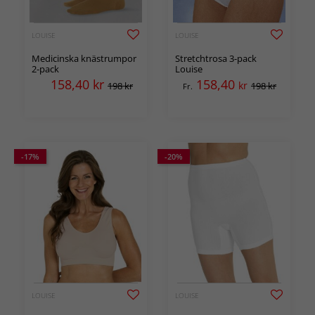
LOUISE
LOUISE
Medicinska knästrumpor
Stretchtrosa 3-pack
2-pack
Louise
158,40
kr
158,40
kr
198 kr
198 kr
Fr.
-17%
-20%
LOUISE
LOUISE