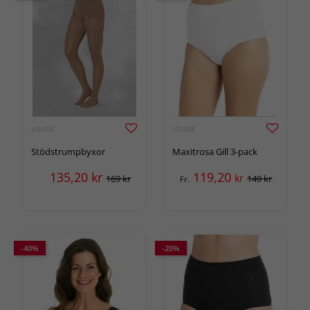
LOUISE
LOUISE
Stödstrumpbyxor
Maxitrosa Gill 3-pack
135,20
kr
119,20
kr
169 kr
149 kr
Fr.
-40%
-20%