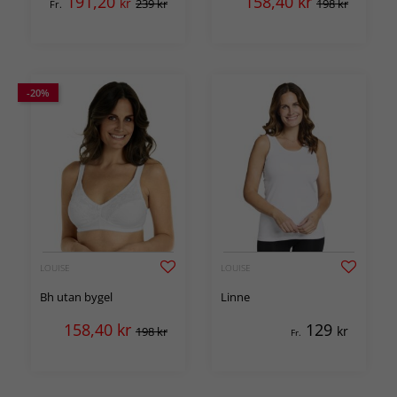
191,20
158,40
kr
kr
239 kr
198 kr
Fr.
-20%
LOUISE
LOUISE
Bh utan bygel
Linne
158,40
kr
129
kr
198 kr
Fr.