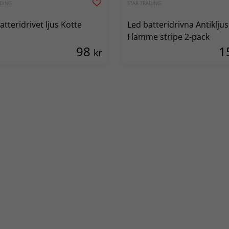
ADING
STAR TRADING
tteridrivet ljus Kotte
Led batteridrivna Antikljus
Flamme stripe 2-pack
98
1
kr