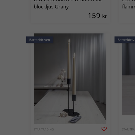
blockljus Grany
flamm
159
kr
Batteridriven
Batteridriv
STAR TRADING
STAR TR