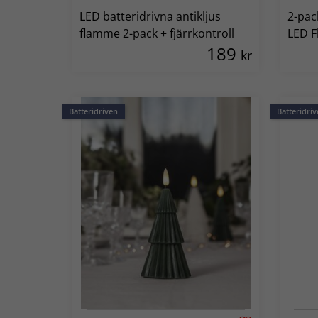
LED batteridrivna antikljus
2-pac
flamme 2-pack + fjärrkontroll
LED F
189
kr
Batteridriven
Batteridriv