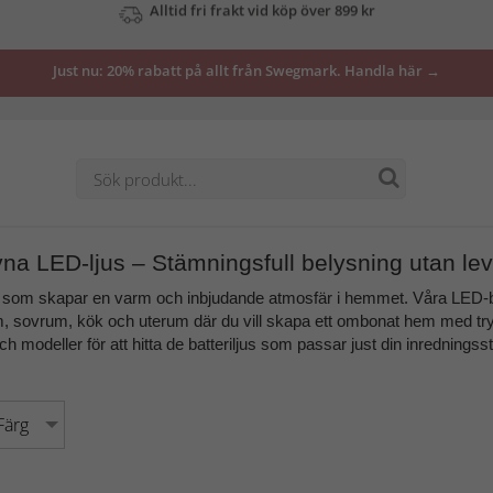
Se våra erbjudanden här
Just nu: 20% rabatt på allt från Swegmark. Handla här →
ivna LED-ljus – Stämningsfull belysning utan le
som skapar en varm och inbjudande atmosfär i hemmet. Våra
LED-b
, sovrum, kök och uterum
där du vill skapa ett ombonat hem med tryg
ch modeller för att hitta de
batteriljus
som passar just din inredningssti
Färg