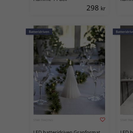
298
kr
Batteridriven
Batteridriv
STAR TRADING
STAR TR
LED batteridriven Granformat
LED b