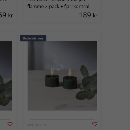
flamme 2-pack + fjärrkontroll
69
189
kr
kr
Batteridriven
STAR TRADING