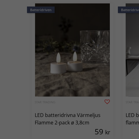
Batteridriven
Batteridriv
STAR TRADING
STAR TR
LED batteridrivna Värmeljus
LED b
Flamme 2-pack ø 3,8cm
flamm
59
kr