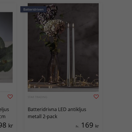
Batteridriven
STAR TRADING
eljus
Batteridrivna LED antikljus
 cm
metall 2-pack
98
169
kr
kr
Fr.