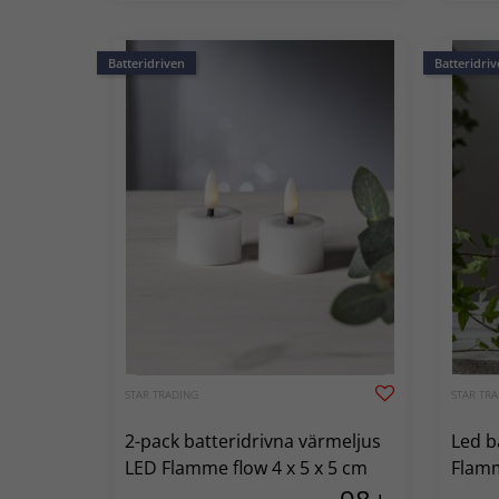
Batteridriven
Batteridriv
STAR TRADING
STAR TR
2-pack batteridrivna värmeljus
Led b
LED Flamme flow 4 x 5 x 5 cm
Flamm