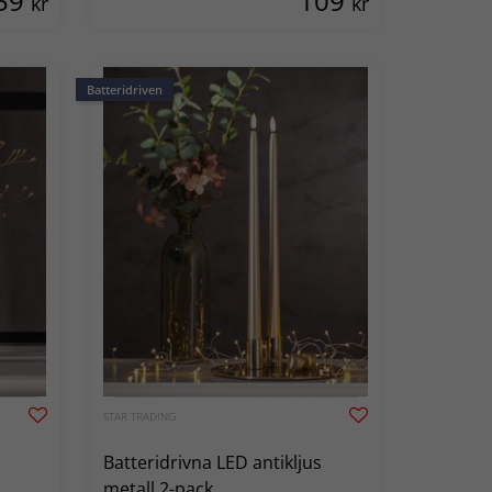
59
109
kr
kr
Batteridriven
STAR TRADING
Batteridrivna LED antikljus
metall 2-pack