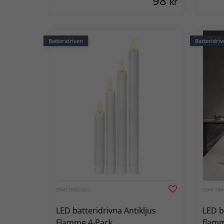
98
kr
Batteridriven
Batteridriv
STAR TRADING
STAR TR
LED batteridrivna Antikljus
LED b
Flamme 4-Pack
flamm