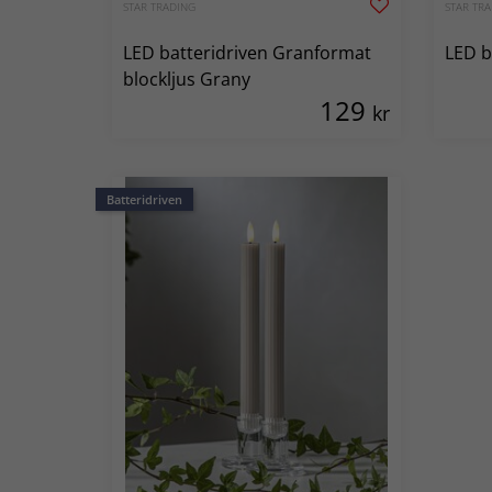
STAR TRADING
STAR TR
LED batteridriven Granformat
LED ba
blockljus Grany
129
kr
Batteridriven