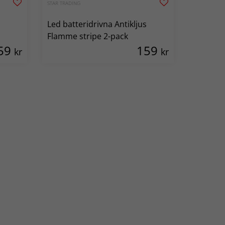
STAR TRADING
Led batteridrivna Antikljus
Flamme stripe 2-pack
59
159
kr
kr