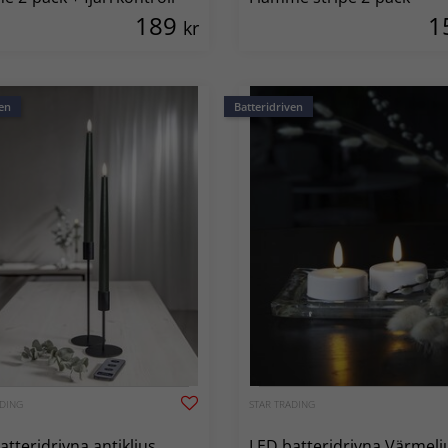
189
1
kr
en
Batteridriven
ADING
STAR TRADING
atteridrivna antikljus
LED batteridrivna Värmeljus 2-