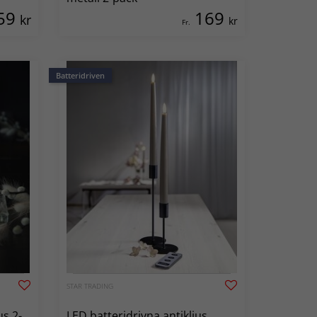
59
169
kr
kr
Fr.
Batteridriven
STAR TRADING
LED batteridrivna antikljus