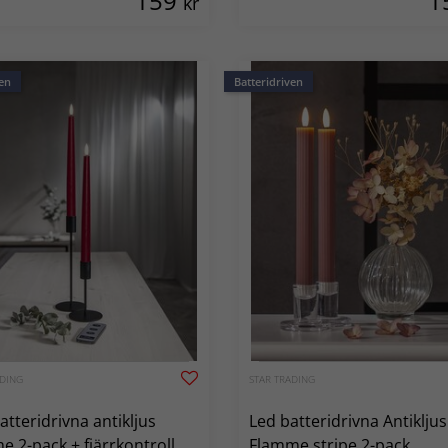
159
1
kr
en
Batteridriven
ADING
STAR TRADING
atteridrivna antikljus
Led batteridrivna Antikljus
e 2-pack + fjärrkontroll
Flamme stripe 2-pack