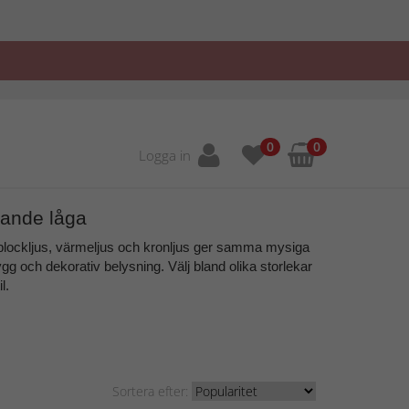
0
0
Logga in
vande låga
lockljus, värmeljus och kronljus
ger samma mysiga
g och dekorativ belysning. Välj bland olika storlekar
l.
Sortera efter: