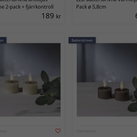
e 2-pack + fjärrkontroll
Pack ø 5,8cm
189
kr
en
Batteridriven
ADING
STAR TRADING