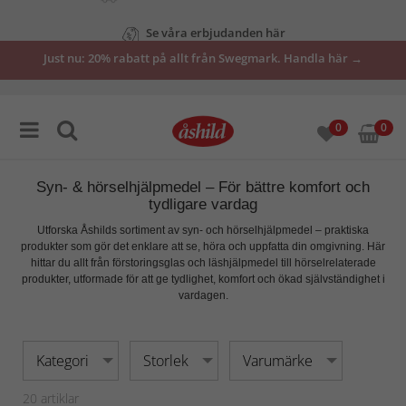
Se våra erbjudanden här
Just nu: 20% rabatt på allt från Swegmark. Handla här →
0
0
Syn- & hörselhjälpmedel – För bättre komfort och
tydligare vardag
Utforska Åshilds sortiment av
syn- och hörselhjälpmedel
– praktiska
produkter som gör det enklare att se, höra och uppfatta din omgivning. Här
hittar du allt från
förstoringsglas och läshjälpmedel
till hörselrelaterade
produkter, utformade för att ge
tydlighet, komfort och ökad självständighet
i
vardagen.
Kategori
Storlek
Varumärke
20
artiklar