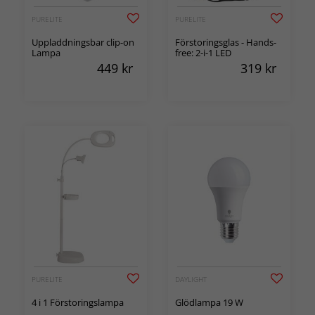
PURELITE
PURELITE
Uppladdningsbar clip-on
Förstoringsglas - Hands-
Lampa
free: 2-i-1 LED
449
kr
319
kr
PURELITE
DAYLIGHT
4 i 1 Förstoringslampa
Glödlampa 19 W