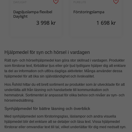
DAYLIGHT
PURELITE
Dagsljuslampa flexibel
Förstoringslampa
Daylight
3 998
kr
1 698
kr
Hjälpmedel för syn och hörsel i vardagen
Rätt
syn- och hörselhjälpmedel
kan göra stor skillnad i vardagen. Produkter
som förstorar text, förbättrar ljus eller gör ljud tydligare hjälper dig att enklare
ta del av information och utföra dagliga aktiviteter. Många använder dessa
hjälpmedel för att öka sin självständighet och livskvalitet.
Hos Åshild hittar du ett brett sortiment av produkter som är utvecklade för att
underlätta allt från läsning och handarbete till kommunikation och
hemmabruk. Sortimentet är anpassat för olika behov och nivåer av syn- och
hörselnedsättning.
Synhjälpmedel för bättre läsning och överblick
Med
synhjälpmedel
som förstoringsglas, läslampor och andra visuella
hjälpmedel blir det enklare att se detaljer och läsa text. Vissa hjälpmedel
förstorar eller omvandlar text till tal, vilket underlättar för dig med nedsatt syn.