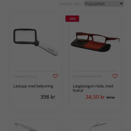
Sortera efter:
-50%
PHARMA OCULUS
ATELJÉ MARGARETHA
Läslupp med belysning
Läsglasögon röda, med
fodral
398
kr
34,50
kr
69 kr