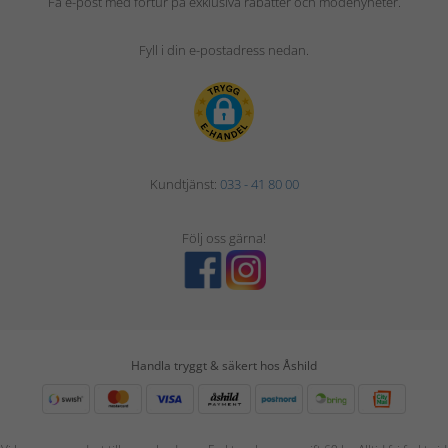
Få e-post med förtur på exklusiva rabatter och modenyheter.
Fyll i din e-postadress nedan.
Kundtjänst:
033 - 41 80 00
Följ oss gärna!
Handla tryggt & säkert hos Åshild