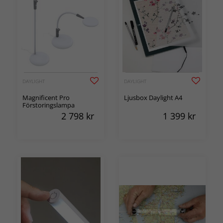
DAYLIGHT
DAYLIGHT
Magnificent Pro
Ljusbox Daylight A4
Förstoringslampa
2 798
kr
1 399
kr