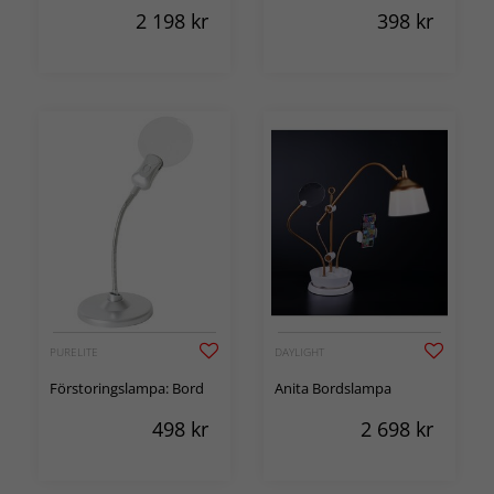
2 198
kr
398
kr
PURELITE
DAYLIGHT
Förstoringslampa: Bord
Anita Bordslampa
498
kr
2 698
kr