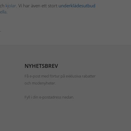
ch
kjolar
. Vi har även ett stort
underklädesutbud
lla
.
.
NYHETSBREV
Få e-post med förtur på exklusiva rabatter
och modenyheter.
Fyll i din e-postadress nedan.