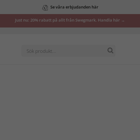
Se våra erbjudanden här
Just nu: 20% rabatt på allt från Swegmark. Handla här →