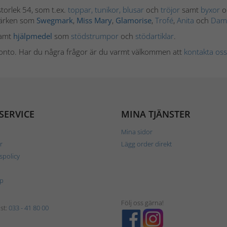
storlek 54, som t.ex.
toppar, tunikor,
blusar
och
tröjor
samt
byxor
o
märken som
Swegmark
,
Miss Mary
,
Glamorise
,
Trofé
,
Anita
och
Dame
amt
hjälpmedel
som
stödstrumpor
och
stödartiklar
.
-konto. Har du några frågor är du varmt välkommen att
kontakta oss
SERVICE
MINA TJÄNSTER
Mina sidor
r
Lägg order direkt
tspolicy
p
Följ oss gärna!
st:
033 - 41 80 00