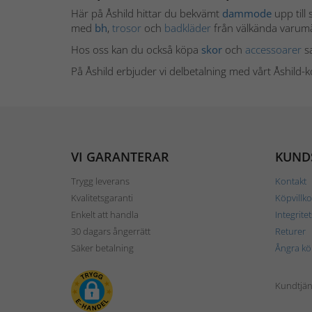
Här på Åshild hittar du bekvämt
dammode
upp till 
med
bh
,
trosor
och
badkläder
från välkända varu
Hos oss kan du också köpa
skor
och
accessoarer
s
På Åshild erbjuder vi delbetalning med vårt Åshild
VI GARANTERAR
KUND
Trygg leverans
Kontakt
Kvalitetsgaranti
Köpvillko
Enkelt att handla
Integrite
30 dagars ångerrätt
Returer
Säker betalning
Ångra kö
Kundtjän