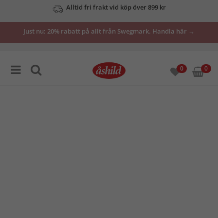
Se våra erbjudanden här
Just nu: 20% rabatt på allt från Swegmark. Handla här →
0
0