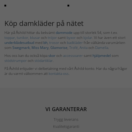
Köp damkläder på nätet
Här på Åshild hittar du bekvämt
dammode
upp till storlek 54, som t.ex.
toppar, tunikor,
blusar
och
tröjor
samt
byxor
och
kjolar
. Vi har även ett stort
underklädesutbud
med
bh
,
trosor
och
badkläder
från välkända varumärken
som
Swegmark
,
Miss Mary
,
Glamorise
,
Trofé
,
Anita
och
Damella
.
Hos oss kan du också köpa
skor
och
accessoarer
samt
hjälpmedel
som
stödstrumpor
och
stödartiklar
.
På Åshild erbjuder vi delbetalning med vårt Åshild-konto. Har du några frågor
är du varmt välkommen att
kontakta oss
.
VI GARANTERAR
Trygg leverans
Kvalitetsgaranti