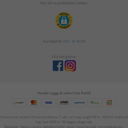
Fyll i din e-postadress nedan.
Kundtjänst:
033 - 41 80 00
Följ oss gärna!
Handla tryggt & säkert hos Åshild
Vi levererar endast till svensk adress. Frakt- och exp.-avgift 69 kr. Alltid fri frakt vid
köp över 899 kr. 30 dagars ångerrätt.
Betalsätt: faktura, konto, betalkort eller swish. Leveranssätt: normalleverans,