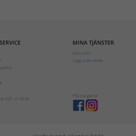
SERVICE
MINA TJÄNSTER
Mina sidor
r
Lägg order direkt
tspolicy
p
Följ oss gärna!
st:
033 - 41 80 00