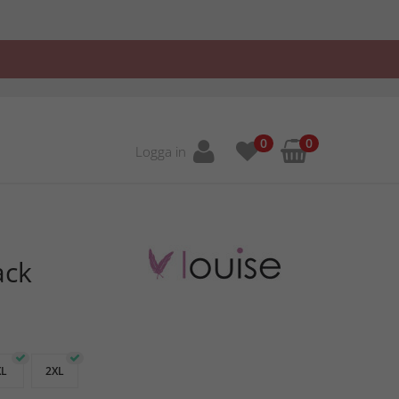
0
0
Logga in
ack
XL
2XL