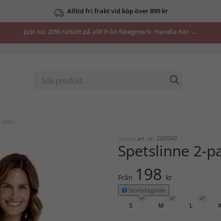
Alltid fri frakt vid köp över 899 kr
Just nu: 20% rabatt på allt från Swegmark. Handla här →
2-pack
Louise
art. nr: 260949
Spetslinne 2-p
198
Från
kr
Storleksguide
S
M
L