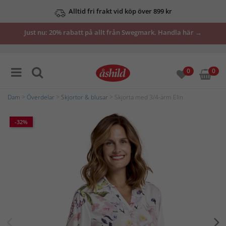
Alltid fri frakt vid köp över 899 kr
Just nu: 20% rabatt på allt från Swegmark. Handla här →
0
0
Dam
>
Överdelar
>
Skjortor & blusar
> Skjorta med 3/4-ärm Elin
-32%