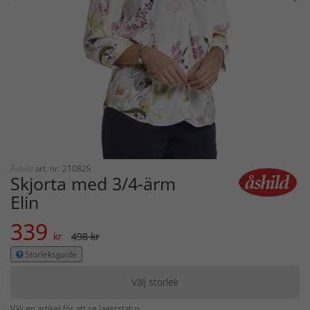
Åshild
art. nr: 210825
Skjorta med 3/4-ärm
Elin
339
kr
498 kr
Storleksguide
Välj storlek
Välj en artikel för att se lagerstatus.