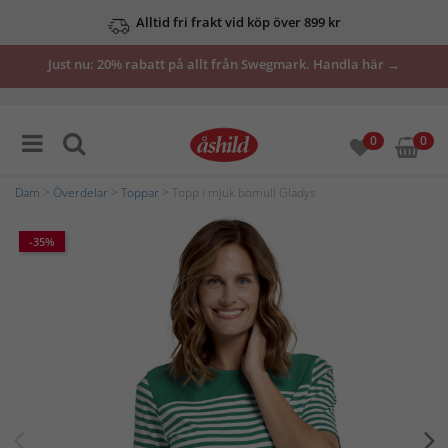
Alltid fri frakt vid köp över 899 kr
Just nu: 20% rabatt på allt från Swegmark. Handla här →
Se våra erbjudanden här
0
0
Dam
>
Överdelar
>
Toppar
> Topp i mjuk bomull Gladys
-35%