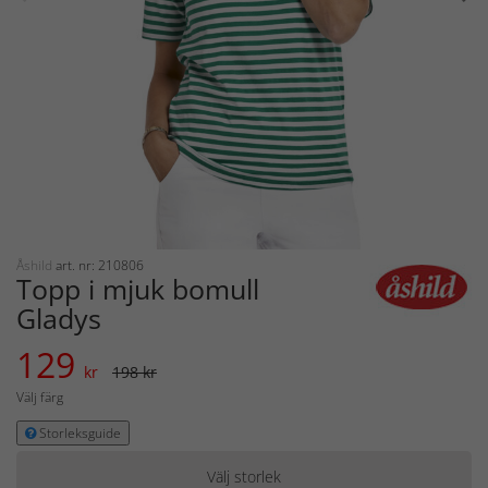
Åshild
art. nr: 210806
Topp i mjuk bomull
Gladys
129
kr
198 kr
Välj färg
Storleksguide
Välj storlek