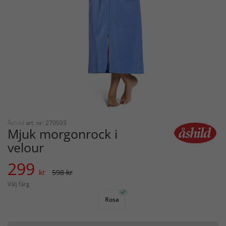
Åshild
art. nr: 270593
Mjuk morgonrock i
velour
299
kr
598 kr
Välj färg
Rosa