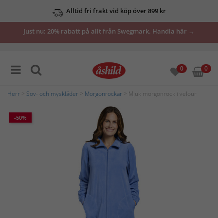
Alltid fri frakt vid köp över 899 kr
Just nu: 20% rabatt på allt från Swegmark. Handla här →
0
0
Herr
>
Sov- och myskläder
>
Morgonrockar
> Mjuk morgonrock i velour
-50%