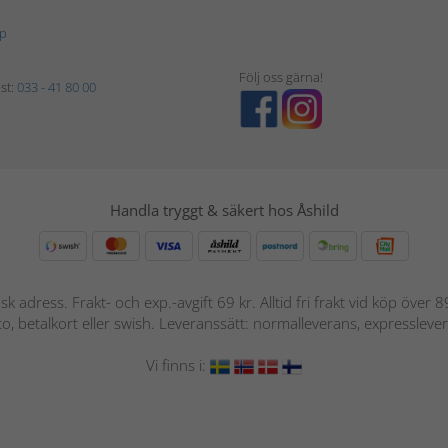
p
Följ oss gärna!
st:
033 - 41 80 00
Handla tryggt & säkert hos Åshild
nsk adress. Frakt- och exp.-avgift 69 kr. Alltid fri frakt vid köp över
nto, betalkort eller swish. Leveranssätt: normalleverans, expressleve
Vi finns i: