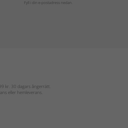
Fyll i din e-postadress nedan.
 899 kr. 30 dagars ångerrätt.
rans eller hemleverans.