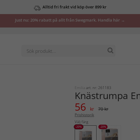
Alltid fri frakt vid köp över 899 kr
Just nu: 20% rabatt på allt från Swegmark. Handla här →
Emilia
art. nr: 261183
Knästrumpa Em
56
kr
70 kr
Prishistorik
Välj färg
-20%
-20%