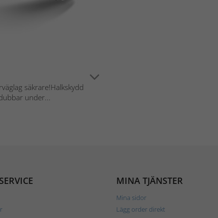
väglag säkrare!Halkskydd
dubbar under...
SERVICE
MINA TJÄNSTER
Mina sidor
r
Lägg order direkt