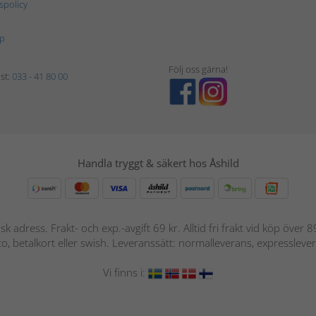
tspolicy
p
Följ oss gärna!
st:
033 - 41 80 00
Handla tryggt & säkert hos Åshild
nsk adress. Frakt- och exp.-avgift 69 kr. Alltid fri frakt vid köp över
nto, betalkort eller swish. Leveranssätt: normalleverans, expressleve
Vi finns i: