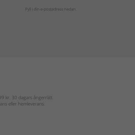
Fyll i din e-postadress nedan.
 899 kr. 30 dagars ångerrätt.
rans eller hemleverans.