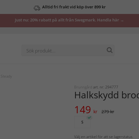
Alltid fri frakt vid köp över 899 kr
Just nu: 20% rabatt på allt från Swegmark. Handla här →
 Steady
Brunngård
art. nr: 294777
Halkskydd bro
149
kr
279 kr
S
Välj en artikel för att se lagerstatus.