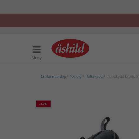
Meny
Enklare vardag
>
För dig
>
Halkskydd
> Halkskydd broddar
-47%