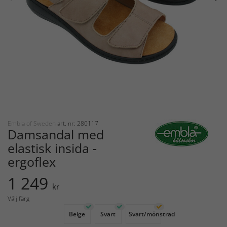
Embla of Sweden
art. nr: 280117
Damsandal med
elastisk insida -
ergoflex
1 249
kr
Välj färg
Beige
Svart
Svart/mönstrad