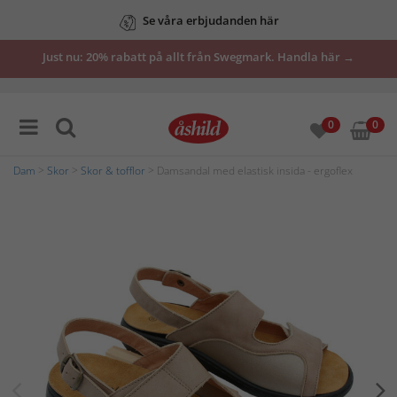
Se våra erbjudanden här
Just nu: 20% rabatt på allt från Swegmark. Handla här →
0
0
Dam
>
Skor
>
Skor & tofflor
> Damsandal med elastisk insida - ergoflex