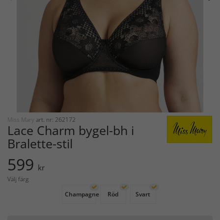
Miss Mary
art. nr: 262172
Lace Charm bygel-bh i
Bralette-stil
599
kr
Välj färg
Champagne
Röd
Svart