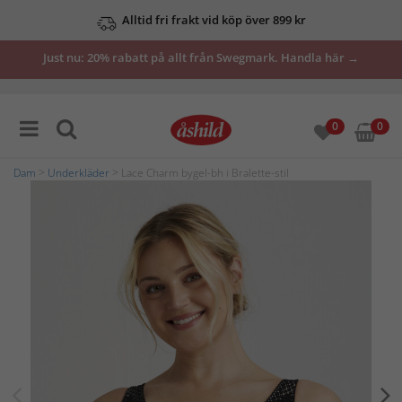
Alltid fri frakt vid köp över 899 kr
Just nu: 20% rabatt på allt från Swegmark. Handla här →
0
0
Dam
>
Underkläder
> Lace Charm bygel-bh i Bralette-stil