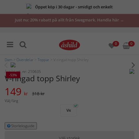
Öppet köp i 30 dagar - smidigt och enkelt
Just nu: 20% rabatt på allt från Swegmark. Handla här →
0
0
Dam
>
Överdelar
>
Toppar
> V-ringad topp Shirley
Åshild
art. nr: 210635
-53%
V-ringad topp Shirley
149
kr
318 kr
Välj färg
Vit
Storleksguide
Välj storlek