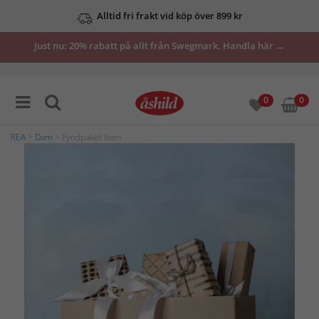
Alltid fri frakt vid köp över 899 kr
Just nu: 20% rabatt på allt från Swegmark. Handla här →
0
0
REA
>
Dam
> Fyndpaket liten