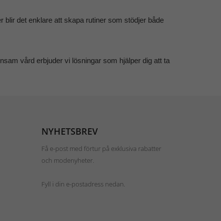
blir det enklare att skapa rutiner som stödjer både
sam vård erbjuder vi lösningar som hjälper dig att ta
NYHETSBREV
Få e-post med förtur på exklusiva rabatter
och modenyheter.
Fyll i din e-postadress nedan.