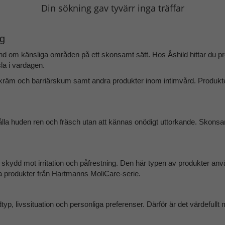
Din sökning gav tyvärr inga träffar
rg
 hand om känsliga områden på ett skonsamt sätt. Hos Åshild hittar du
la i vardagen.
ärkräm och barriärskum
samt andra produkter inom intimvård. Produktern
t hålla huden ren och fräsch utan att kännas onödigt uttorkande. Skonsa
skydd mot irritation och påfrestning. Den här typen av produkter anv
na produkter från Hartmanns MoliCare-serie.
yp, livssituation och personliga preferenser. Därför är det värdefull