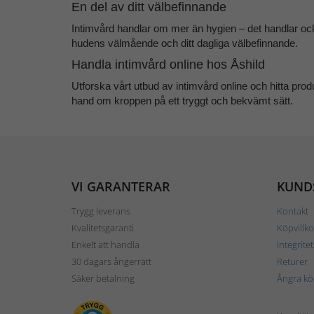
En del av ditt välbefinnande
Intimvård handlar om mer än hygien – det handlar ock
hudens välmående och ditt dagliga välbefinnande.
Handla intimvård online hos Åshild
Utforska vårt utbud av
intimvård online
och hitta prod
hand om kroppen på ett tryggt och bekvämt sätt.
VI GARANTERAR
KUND
Trygg leverans
Kontakt
Kvalitetsgaranti
Köpvillko
Enkelt att handla
Integrite
30 dagars ångerrätt
Returer
Säker betalning
Ångra kö