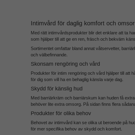
Intimvård för daglig komfort och omso
Med rätt
intimvårdsprodukter
blir det enklare att ta
som hjälper till att ge en ren, fräsch och bekväm käns
Sortimentet omfattar bland annat
våtservetter, barri
och välbefinnande.
Skonsam rengöring och vård
Produkter för
intim rengöring och vård
hjälper till at
för dig som vill ha en behaglig känsla varje dag.
Skydd för känslig hud
Med
barriärkräm och barriärskum
kan huden få extra 
behöver lite extra omsorg. På sidan finns flera såda
Produkter för olika behov
Behovet av intimvård kan se olika ut beroende på hudt
för mer specifika behov av skydd och komfort.