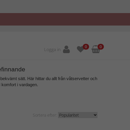
0
0
Logga in
efinnande
ekvämt sätt. Här hittar du allt från
våtservetter och
 komfort
i vardagen.
Sortera efter: