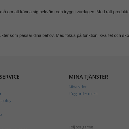
så om att känna sig bekväm och trygg i vardagen. Med rätt produkter 
ukter som passar dina behov. Med fokus på funktion, kvalitet och skon
SERVICE
MINA TJÄNSTER
Mina sidor
r
Lägg order direkt
tspolicy
p
Följ oss gärna!