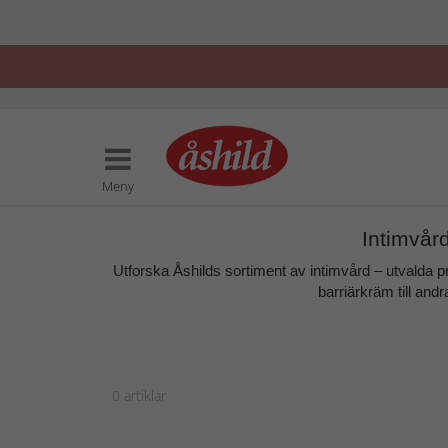
Meny
Intimvår
Utforska Åshilds sortiment av
intimvård
– utvalda p
barriärkräm
till and
0
artiklar