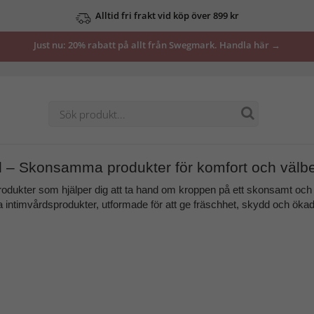
Alltid fri frakt vid köp över 899 kr
Just nu: 20% rabatt på allt från Swegmark. Handla här →
d – Skonsamma produkter för komfort och välb
rodukter som hjälper dig att ta hand om kroppen på ett skonsamt och b
ra intimvårdsprodukter, utformade för att ge
fräschhet, skydd och ökad